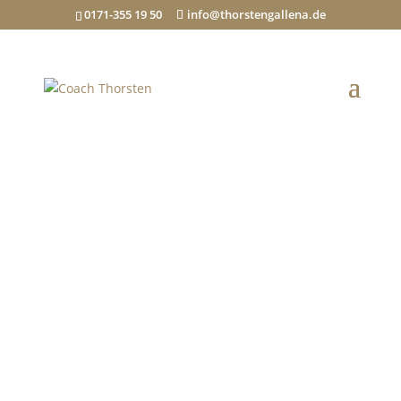
0171-355 19 50
info@thorstengallena.de