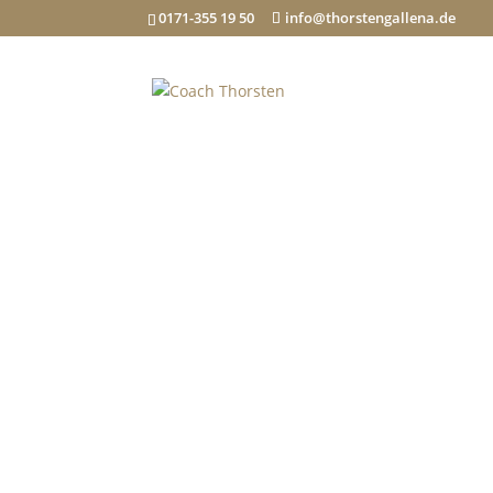
0171-355 19 50
info@thorstengallena.de